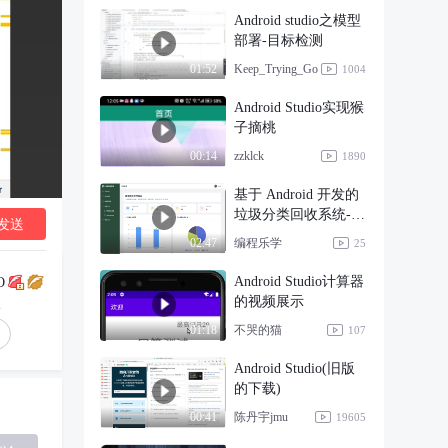
Android studio之模型
部署-目标检测
Keep_Trying_Go
01:52
1004
Android Studio实现猴
子摘桃
zzklck
00:14
1890
基于 Android 开发的
垃圾分类回收系统--
发送
前后端分离项
编程乐学
02:47
25
Android Studio计算器
O
的视频展示
丝
不哭的猫
01:18
107
Android Studio(旧版
的下载)
陈丹宇jmu
00:41
19605