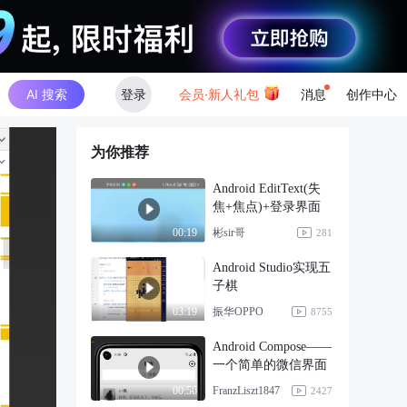
AI 搜索
登录
会员·新人礼包
消息
创作中心
为你推荐
Android EditText(失
焦+焦点)+登录界面
彬sir哥
00:19
281
Android Studio实现五
子棋
振华OPPO
03:19
8755
Android Compose——
一个简单的微信界面
FranzLiszt1847
00:56
2427