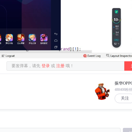
要发弹幕，请先
登录
或
注册
哦！
振华OPP
488408粉
关注