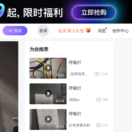
AI 搜索
登录
会员·新人礼包
消息
创作中心
为你推荐
呼吸灯
_哇库哇库_
1728
00:05
呼吸灯
浅陌pa
300
00:04
呼吸灯
比奇堡裤头村
241
00:03