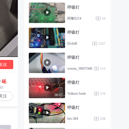
呼吸灯
阿黎0214
54
00:05
呼吸灯
ElvInR
1527
00:03
呼吸灯
发送
weixin_50037440
213
00:04
锌
呼吸灯
粉丝
Vollerei Seele
176
00:07
关注
呼吸灯
bev.304
238