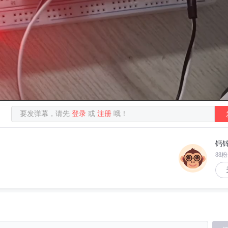
要发弹幕，请先
登录
或
注册
哦！
钙
88