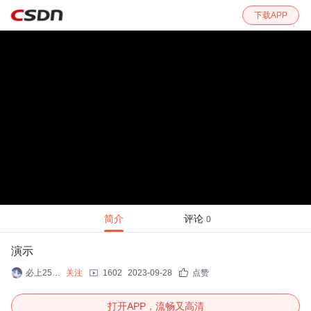
下载APP
简介
评论
0
演示
必上25复旦计专22408！！
关注
1602
2023-09-28
点赞
打开APP，流畅又高清