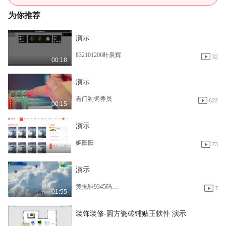
为你推荐
演示
832101206叶泉辉
32
00:18
演示
看门狗饲养员
622
00:15
演示
姬阳阳
73
演示
黄拖鞋9345码大师
7
01:55
装饰装修-圆方瓷砖铺贴王软件 演示