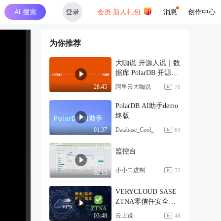
AI 搜索
登录
会员·新人礼包
消息
创作中心
为你推荐
大咖说·开源人说｜数
据库 PolarDB 开源的
商业逻辑与价
阿里云大咖说
28:45
70
PolarDB AI助手demo
终版
Database_Cool_
01:37
69
监控台
小小二进制
32
02:15
VERYCLOUD SASE
ZTNA零信任安全远
程接入
云上说
03:48
48