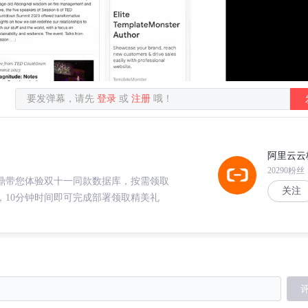
要发弹幕，请先
登录
或
注册
哦！
阿里云云
20290粉丝
师杨鼎带您体验双十一同款数据库，按需领取
关注
学，10分钟时间即可完成部署领取精美礼