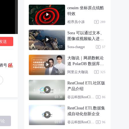
cesuim 坐标原点炫酷
特效
程序员小凉
289
Sora 可以通过文本、
图像或视频输入进行
发送
提示
Sora-chatgpt
00:17
57
大咖说｜网易数帆论
道 PolarDB 数据库开
栖号
源 & 存储生
阿里云大咖说
30:50
325
RestCloud ETL社区版
产品介绍
谷云科技RestCloud
03:38
86
RestCloud ETL数据集
成自动化创新企业
评论
谷云科技RestCloud
01:01
96