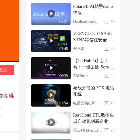
PolarDB AI助手demo
终版
Database_Cool_
01:37
68
VERYCLOUD SASE
ZTNA零信任安全远
程接入
云上说
03:48
48
【TikHub.io】新工
具：一键去除 Sora 视
发送
频水印
TikHub.io
00:39
35
布线方便的 3CX 电话
系统
咖说
电话交换机IPPBX-3CX
01:54
40
RestCloud ETL数据集
成自动化创新企业
谷云科技RestCloud
01:01
95