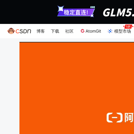
博客
下载
社区
AtomGit
模型市场