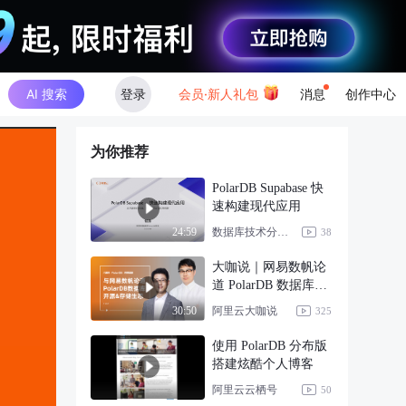
AI 搜索
登录
会员·新人礼包
消息
创作中心
为你推荐
PolarDB Supabase 快
速构建现代应用
数据库技术分享者
24:59
38
大咖说｜网易数帆论
道 PolarDB 数据库开
源 & 存储生
阿里云大咖说
30:50
325
使用 PolarDB 分布版
搭建炫酷个人博客
阿里云云栖号
50