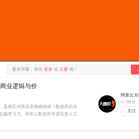
要发弹幕，请先
登录
或
注册
哦！
源的商业逻辑与价
阿里云大
6118粉丝
，是相互冲突还是相辅相成？数据库的未
关注
总裁李飞飞、阿里云数据库开源负责人王