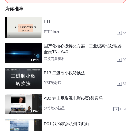
为你推荐
L11
ETHPlanet
53
国产化核心板解决方案，工业级高端处理器
全志T3 - A40
武汉万象奥科
90
00:44
B13 二进制小数转换法
NET吴老师
34
A30 迪士尼影视电影(6页)带音乐
@蜡笔小新星
1167
00:47
D01 我的家乡杭州 7页面