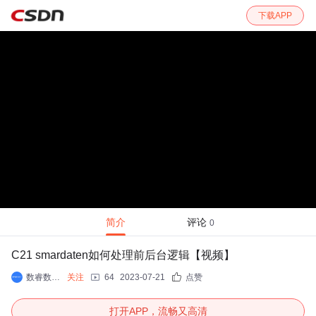
下载APP
简介
评论
0
C21 smardaten如何处理前后台逻辑【视频】
数睿数据无代码开发
关注
64
2023-07-21
点赞
打开APP，流畅又高清