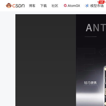
博客
下载
社区
AtomGit
模型市场