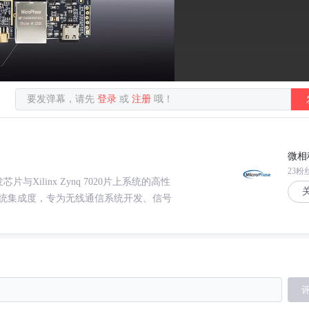
要发弹幕，请先
登录
或
注册
哦！
微相
23粉
发芯片与Xilinx Zynq 7020片上系统的高性
统集成度，专为无线通信系统开发、信号