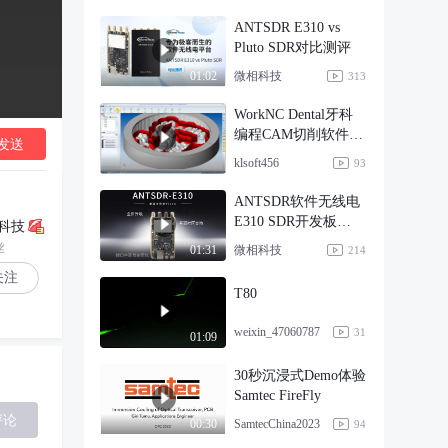
ANTSDR E310 vs
Pluto SDR对比测评
微相科技
01:02
313
WorkNC Dental牙科
编程CAM切削软件
发送
(1)
klsoft456
93
ANTSDR软件无线电
E310 SDR开发板
科技
AD9361
丝
微相科技
01:31
214
关注
T80
weixin_47060787
31
01:09
30秒沉浸式Demo体验
Samtec FireFly
评论
SamtecChina2023
00:30
94