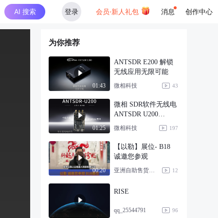
AI 搜索
登录
会员·新人礼包
消息
创作中心
为你推荐
ANTSDR E200 解锁
无线应用无限可能
微相科技
01:43
43
微相 SDR软件无线电
ANTSDR U200
AD9363
微相科技
01:25
197
【以勒】展位- B18
诚邀您参观
亚洲自助售货及智慧零售展
00:20
12
RISE
qq_25544791
96