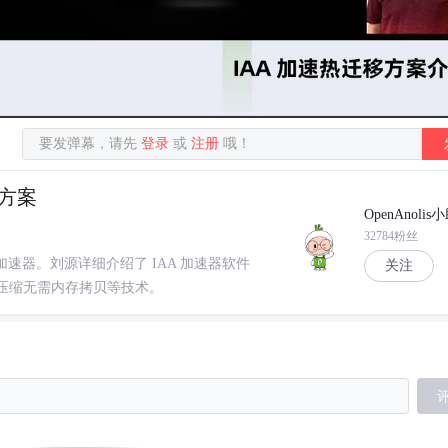
要发弹幕，请先
登录
或
注册
哦！
移方案
OpenAnolis
32784粉丝
硬件加速器。刘源详细介绍了 IAA 加速器软件
关注
AA 压缩无需内存拷贝等技术。