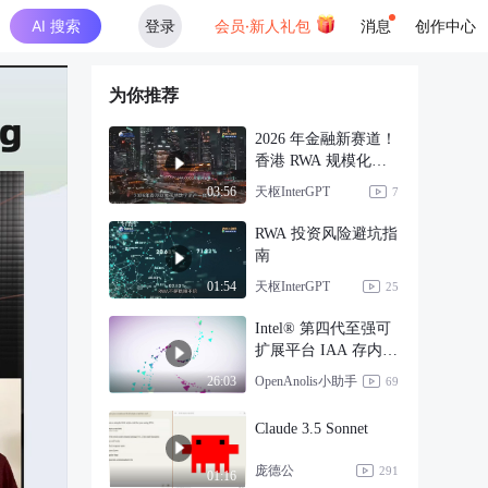
AI 搜索
登录
会员·新人礼包
消息
创作中心
为你推荐
2026 年金融新赛道！
香港 RWA 规模化落
地提速
天枢InterGPT
03:56
7
RWA 投资风险避坑指
南
天枢InterGPT
01:54
25
Intel® 第四代至强可
扩展平台 IAA 存内分
析加速器
OpenAnolis小助手
26:03
69
Claude 3.5 Sonnet
庞德公
291
01:16