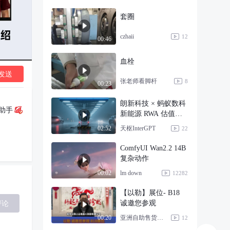
套圈
czhaii
12
00:46
血栓
发送
张老师看脚杆
8
00:23
朗新科技 × 蚂蚁数科
小助手
新能源 RWA 估值模
型拆解
天枢InterGPT
02:52
22
ComfyUI Wan2.2 14B
复杂动作
lm down
00:02
12282
【以勒】展位- B18
评论
诚邀您参观
亚洲自助售货及智慧零售展
00:20
12