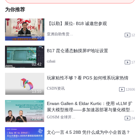
为你推荐
【以勒】展位- B18 诚邀您参观
亚洲自助售货及智慧零售展
12
00:20
B17 昆仑通态触摸屏IP地址设置
czhaii
17
02:42
玩家粘性不够？看 PGS 如何维系玩家热情
CSDN资讯
12606
13:55
Erwan Gallen & Eldar Kurtic：使用 vLLM 扩
展大模型推理——多加速器部署与量化模型服
务
GOSIM 全球开源创新汇
24
21:07
文心一言 4.5 28B 凭什么成为中小企首选？