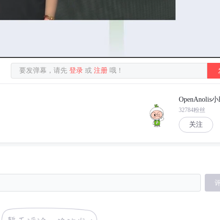
要发弹幕，请先
登录
或
注册
哦！
OpenAnolis
32784粉丝
关注