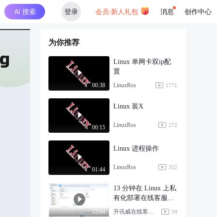
AI 搜索
登录
会员·新人礼包
消息
创作中心
为你推荐
Linux 单网卡双ip配
置
LinuxRos
00:38
1771
Linux 装X
LinuxRos
272
00:15
Linux 进程操作
LinuxRos
352
01:44
13 分钟在 Linux 上私
有化部署在线客服系
统
升讯威在线客服系统
13:04
59