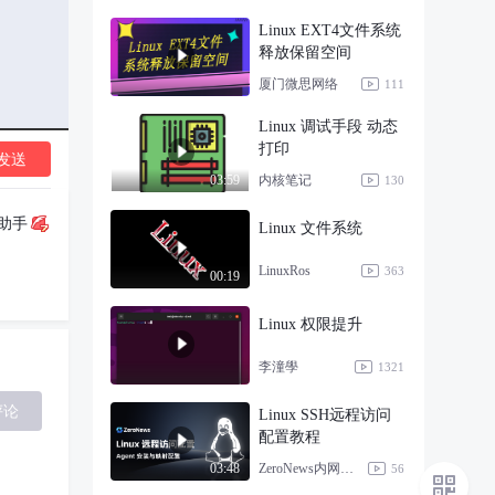
Linux EXT4文件系统
释放保留空间
厦门微思网络
111
Linux 调试手段 动态
打印
发送
内核笔记
03:59
130
小助手
Linux 文件系统
LinuxRos
363
00:19
Linux 权限提升
李潼學
1321
评论
Linux SSH远程访问
配置教程
ZeroNews内网穿透
03:48
56