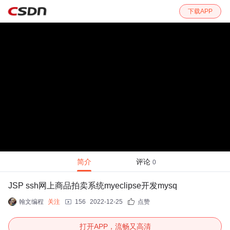
下载APP
简介
评论
0
JSP ssh网上商品拍卖系统myeclipse开发mysq
翰文编程
关注
156
2022-12-25
点赞
打开APP，流畅又高清