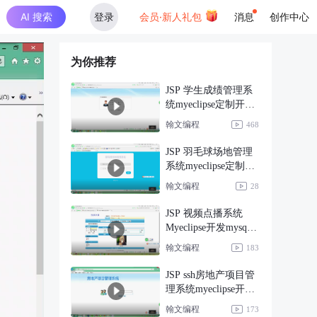
AI 搜索
登录
会员·新人礼包
消息
创作中心
为你推荐
JSP 学生成绩管理系
统myeclipse定制开发
sqlse
翰文编程
468
JSP 羽毛球场地管理
系统myeclipse定制开
发sqls
翰文编程
28
JSP 视频点播系统
Myeclipse开发mysql
数据库w
翰文编程
183
JSP ssh房地产项目管
理系统myeclipse开发
mys
翰文编程
173