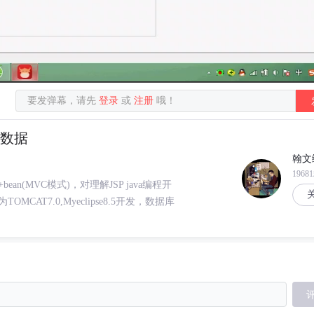
要发弹幕，请先
登录
或
注册
哦！
l数据
翰文
1968
bean(MVC模式)，对理解JSP java编程开
T7.0,Myeclipse8.5开发，数据库