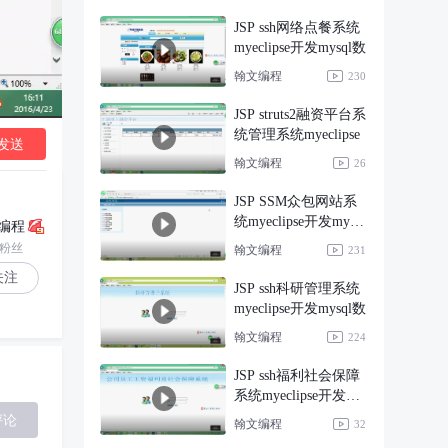
JSP ssh网络点餐系统
myeclipse开发mysql数
翰文编程
230
JSP struts2融资平台系
统管理系统myeclipse
发送
翰文编程
26
JSP SSM众包网站系
统myeclipse开发mysql
编程
数
1粉丝
翰文编程
231
关注
JSP ssh科研管理系统
myeclipse开发mysql数
翰文编程
224
JSP ssh福利社会保障
系统myeclipse开发
mysq
评论
翰文编程
32