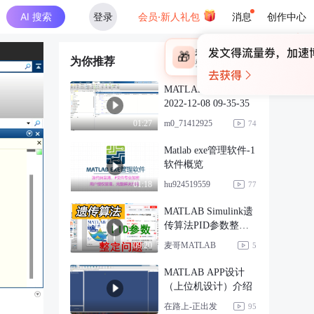
AI 搜索
登录
会员·新人礼包
消息
创作中心
×
未登录
🎁
为你推荐
￥30
登录领取最高
算力币
MATLAB R2016a
2022-12-08 09-35-35
m0_71412925
01:27
74
Matlab exe管理软件-1
软件概览
hu924519559
01:18
77
MATLAB Simulink遗
传算法PID参数整定
问题
麦哥MATLAB
09:20
5
MATLAB APP设计
（上位机设计）介绍
在路上-正出发
95