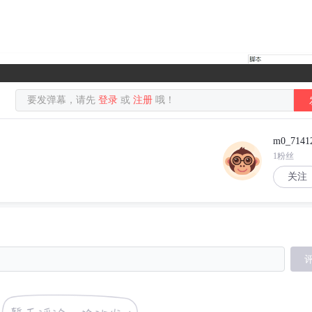
要发弹幕，请先
登录
或
注册
哦！
m0_7141
1粉丝
关注