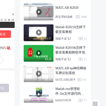
MATLAB R2020
薛定谔的汤姆
5088
Matlab R2021b怎样下
载安装教程
发送
地鼠不会飞2
05:57
13
Matlab R2016b怎样下
2925
载安装教程附软件包
地鼠不会飞2
04:20
11
MATLAB bp神经网络
车牌识别系统
MATLAB扛把子
00:17
472
评论
Matlab exe管理软
件-2m文件源代码混
淆
hu924519559
36:33
75