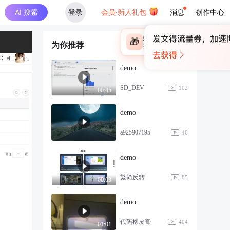
AI 搜索
登录
会员·新人礼包
消息
创作中心
×
未登录
🎁
为你推荐
￥30
登录领取最高
算力币
demo
SD_DEV
102
00:45
demo
a925907195
46
demo
繁简反转
85
00:03
demo
代码橡皮膏
404
01:01