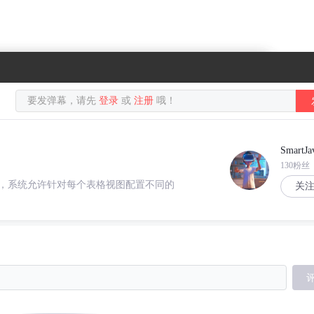
要发弹幕，请先
登录
或
注册
哦！
SmartJa
130粉丝
，系统允许针对每个表格视图配置不同的
关