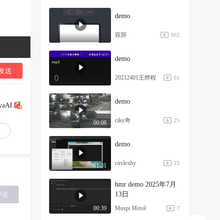
demo
容辞
662
demo
发送
20212401王烨程
61
demo
vaAI
ciky奇
25
00:08
注
demo
circlexhy
25
01:31
hmr demo 2025年7月
评论
13日
Muspi Merol
00:39
7