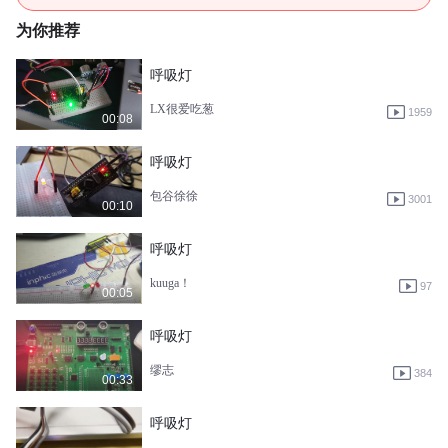
为你推荐
呼吸灯
LX很爱吃葱
1959
00:08
呼吸灯
包谷徐徐
3001
00:10
呼吸灯
kuuga！
97
00:05
呼吸灯
缪志
384
00:33
呼吸灯