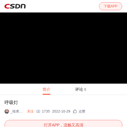
下载APP
简介
评论
0
呼吸灯
_哇库哇库_
关注
1735
2022-10-29
点赞
打开APP，流畅又高清