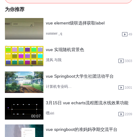
为你推荐
vue element级联选择获取label
summer _q
49
vue 实现随机背景色
清风 与我
3303
vue Springboot大学生社团活动平台
计算机专业码农一枚
1001
3月15日 vue echarts流程图流水线效果功能
嘿siri
2209
00:07
vue springboot的准妈妈孕期交流平台