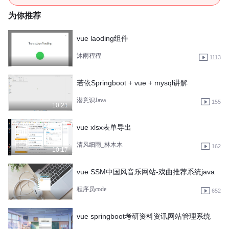
为你推荐
vue laoding组件
沐雨程程
1113
若依Springboot + vue + mysql讲解
潜意识Java
155
10:21
vue xlsx表单导出
清风细雨_林木木
162
10:17
vue SSM中国风音乐网站-戏曲推荐系统java
程序员code
652
vue springboot考研资料资讯网站管理系统