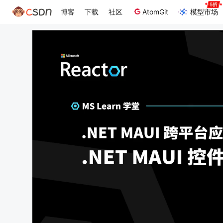
博客
下载
社区
AtomGit
模型市场