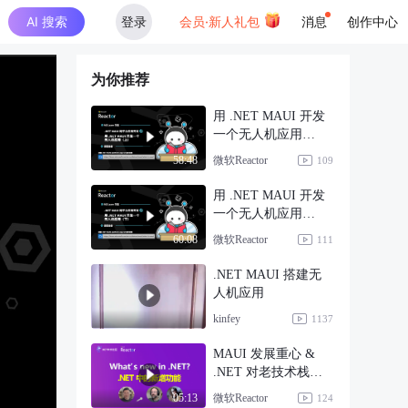
AI 搜索
登录
会员·新人礼包
消息
创作中心
为你推荐
用 .NET MAUI 开发
一个无人机应用
（上）
微软Reactor
58:48
109
用 .NET MAUI 开发
一个无人机应用
（下）
微软Reactor
60:08
111
.NET MAUI 搭建无
人机应用
kinfey
1137
MAUI 发展重心 &
.NET 对老技术栈的
支持？
微软Reactor
05:13
124