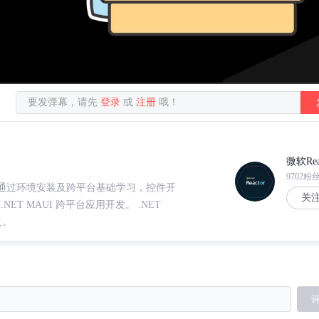
要发弹幕，请先
登录
或
注册
哦！
微软Rea
9702粉
的直播分享，通过环境安装及跨平台基础学习，控件开
关
T MAUI 跨平台应用开发。 .NET
义。