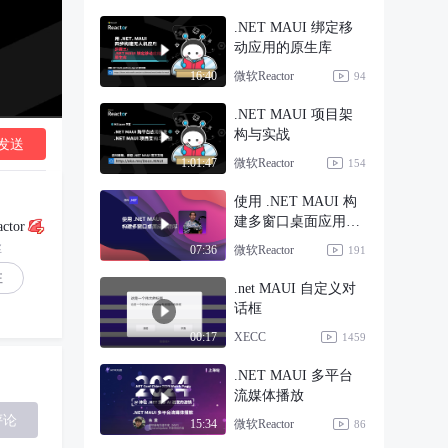
.NET MAUI 绑定移
动应用的原生库
微软Reactor
16:40
94
.NET MAUI 项目架
构与实战
发送
微软Reactor
1:01:47
154
使用 .NET MAUI 构
建多窗口桌面应用程
ctor
序
丝
微软Reactor
07:36
191
注
.net MAUI 自定义对
话框
XECC
00:17
1459
.NET MAUI 多平台
流媒体播放
评论
微软Reactor
15:34
86