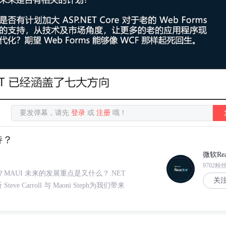
要发弹幕，请先
登录
或
注册
哦！
持？
微软Rea
9702粉
？MAUI 未来的发展重点是又什么？.NET
关
 Carroll 与 Maoni Steph为我们带来