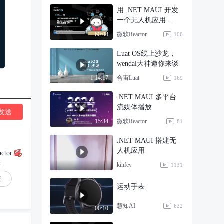
用 .NET MAUI 开发
一个无人机应用
（下）
微软Reactor
60:08
106
Luat OS线上沙龙，
wendal大神邀你来谈
合宙Luat
1:14:17
169
.NET MAUI 多平台
流媒体播放
发送
微软Reactor
15:34
81
.NET MAUI 搭建无
人机应用
ctor
丝
kinfey
1131
注
运动手表
慧知AI
632
00:10