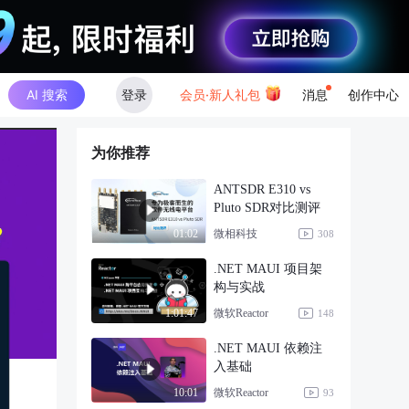
AI 搜索
登录
会员·新人礼包
消息
创作中心
为你推荐
ANTSDR E310 vs
Pluto SDR对比测评
微相科技
01:02
308
.NET MAUI 项目架
构与实战
微软Reactor
1:01:47
148
.NET MAUI 依赖注
入基础
微软Reactor
10:01
93