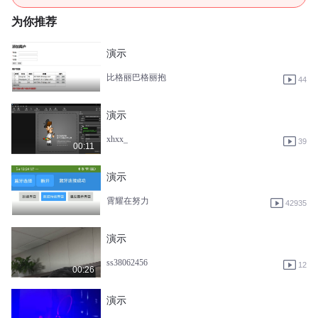
为你推荐
演示
比格丽巴格丽抱
44
演示
xhxx_
39
00:11
演示
霄耀在努力
42935
演示
ss38062456
12
00:26
演示