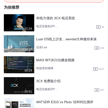
为你推荐
布线方便的 3CX 电话系统
电话交换机IPPBX-3CX
39
01:54
Luat OS线上沙龙，wendal大神邀你来谈
合宙Luat
169
1:14:17
MAIX BIT(K210)播放视频
纸箱里的猫咪
5167
00:24
3CX 免费版介绍
电话交换机IPPBX-3CX
167
00:51
ANTSDR E310 vs Pluto SDR对比测评