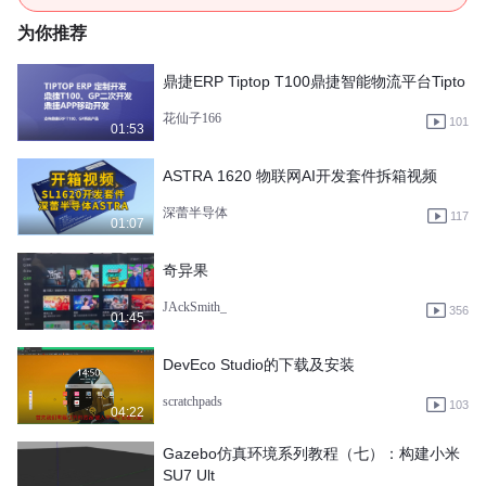
为你推荐
鼎捷ERP Tiptop T100鼎捷智能物流平台Tipto
花仙子166
101
01:53
ASTRA 1620 物联网AI开发套件拆箱视频
深蕾半导体
117
01:07
奇异果
JAckSmith_
356
01:45
DevEco Studio的下载及安装
scratchpads
103
04:22
Gazebo仿真环境系列教程（七）：构建小米
SU7 Ult