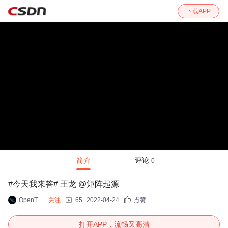
下载APP
简介
评论
0
#今天我来答# 王龙 @矩阵起源
OpenTEKr
关注
65
2022-04-24
点赞
打开APP，流畅又高清