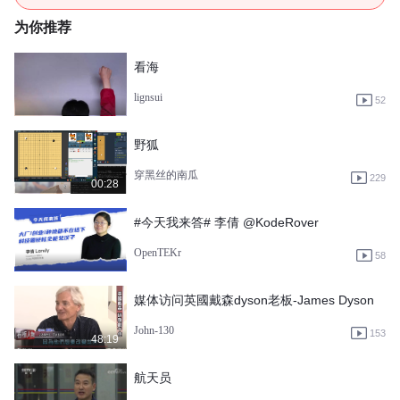
为你推荐
看海
lignsui
52
野狐
穿黑丝的南瓜
229
00:28
#今天我来答# 李倩 @KodeRover
OpenTEKr
58
媒体访问英國戴森dyson老板-James Dyson
John-130
153
48:19
航天员