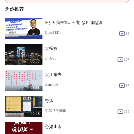
为你推荐
#今天我来答# 王龙 @矩阵起源
OpenTEKr
65
大裤衩
瓦西尼
207
00:02
大江东去
dianerbei
87
03:18
野狐
穿黑丝的南瓜
229
00:28
心如止水