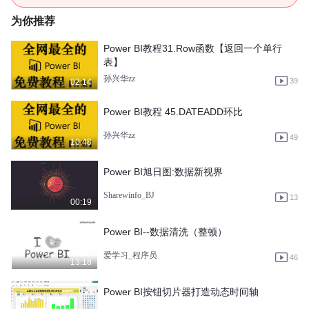
为你推荐
Power BI教程31.Row函数【返回一个单行
表】
孙兴华zz
39
02:14
Power BI教程 45.DATEADD环比
孙兴华zz
49
10:48
Power BI旭日图:数据新视界
Sharewinfo_BJ
13
00:19
Power BI--数据清洗（整顿）
爱学习_程序员
46
13:18
Power BI按钮切片器打造动态时间轴