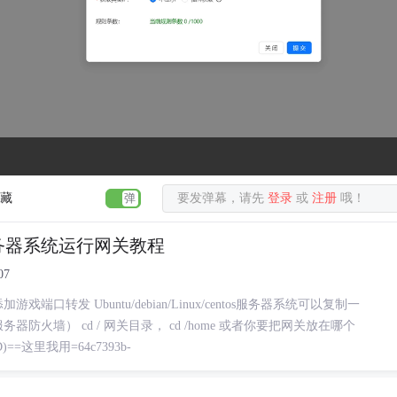
藏
要发弹幕，请先
登录
或
注册
哦！
ntos服务器系统运行网关教程
07
口转发 Ubuntu/debian/Linux/centos服务器系统可以复制一
火墙） cd / 网关目录， cd /home 或者你要把网关放在哪个
=这里我用=64c7393b-