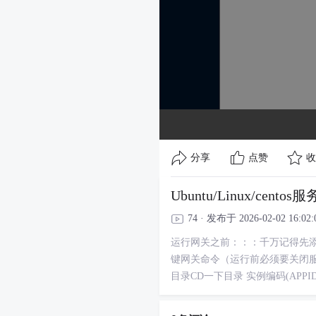
分享
点赞
收
Ubuntu/Linux/ce
74 · 发布于 2026-02-02 16:02:
运行网关之前：：：千万记得先添加游戏端
键网关命令（运行前必须要关闭服务器防
目录CD一下目录 实例编码(APPID)=