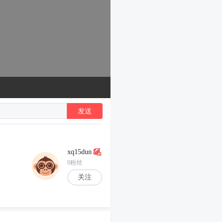
发送
xq15dun
0粉丝
关注