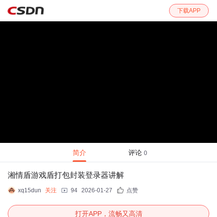
下载APP
简介
评论
0
湘情盾游戏盾打包封装登录器讲解
xq15dun
关注
94
2026-01-27
点赞
打开APP，流畅又高清