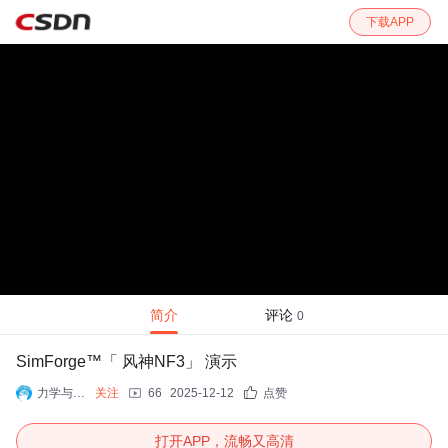
下载APP
简介
评论
0
SimForge™「 风神NF3」 演示
力学与人工智能
关注
66
2025-12-12
点赞
打开APP，流畅又高清