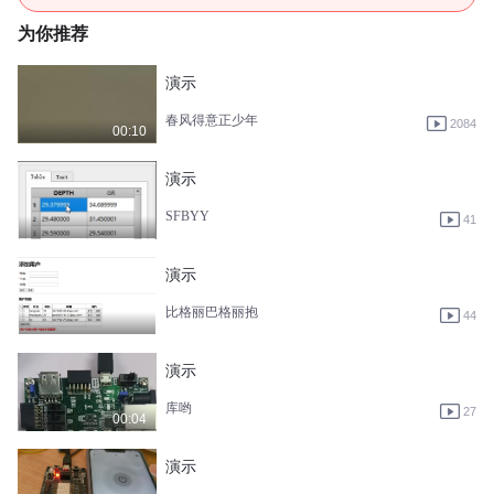
为你推荐
演示
春风得意正少年
2084
00:10
演示
SFBYY
41
演示
比格丽巴格丽抱
44
演示
库哟
27
00:04
演示