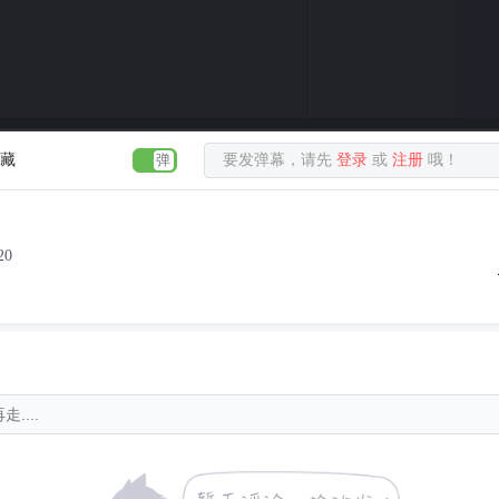
藏
要发弹幕，请先
登录
或
注册
哦！
20