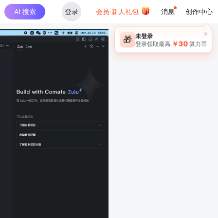
AI 搜索
登录
会员·新人礼包
消息
创作中心
×
未登录
🎁
￥30
登录领取最高
算力币