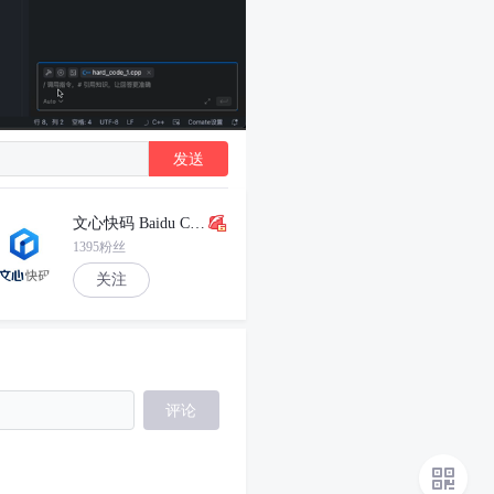
发送
文心快码 Baidu Comate
1395粉丝
关注
评论