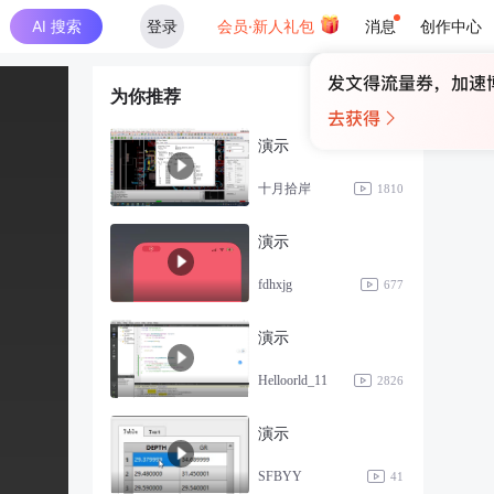
AI 搜索
登录
会员·新人礼包
消息
创作中心
为你推荐
演示
十月拾岸
1810
演示
fdhxjg
677
演示
Helloorld_11
2826
演示
SFBYY
41