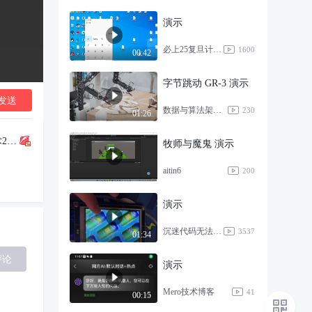
演示
必上25复旦计专22408！！
1600
00:42
字节跳动 GR-3 演示
发送
数据与算法架构提升之路
230
01:26
物联网应用技术2班蓝敏晴
牧师与魔鬼 演示
aitin6
200
演示
沉迷代码无法自拔
3537
01:34
评论
演示
Mero技术博客
41
00:15