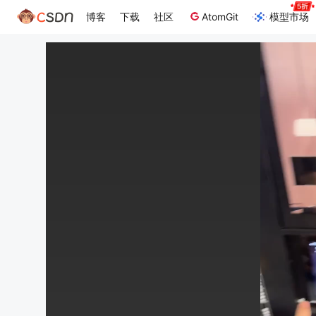
博客
下载
社区
AtomGit
模型市场