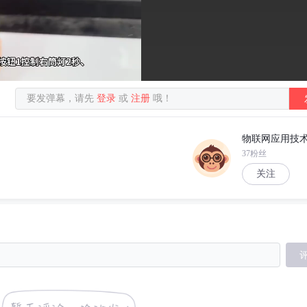
要发弹幕，请先
登录
或
注册
哦！
37粉丝
关注