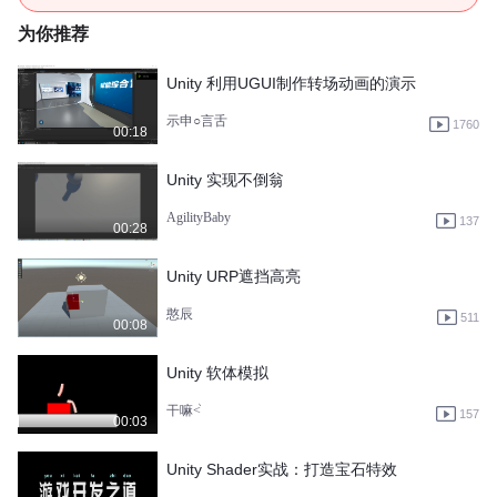
为你推荐
Unity 利用UGUI制作转场动画的演示
示申○言舌
1760
00:18
Unity 实现不倒翁
AgilityBaby
137
00:28
Unity URP遮挡高亮
憨辰
511
00:08
Unity 软体模拟
干嘛˂᷅
157
00:03
Unity Shader实战：打造宝石特效