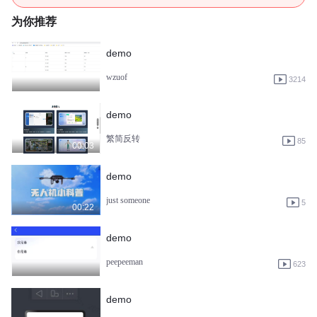
为你推荐
demo
wzuof
3214
demo
繁简反转
85
00:03
demo
just someone
5
00:22
demo
peepeeman
623
demo