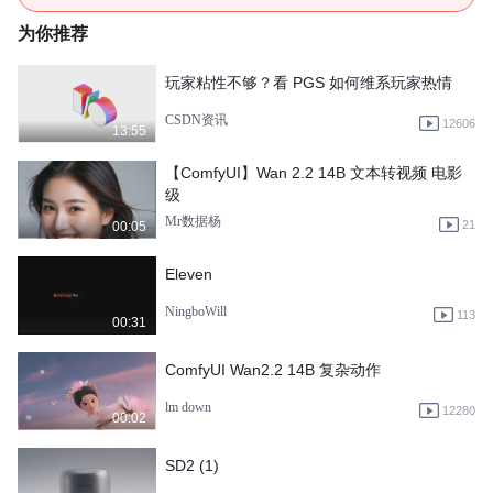
为你推荐
玩家粘性不够？看 PGS 如何维系玩家热情
CSDN资讯
12606
13:55
【ComfyUI】Wan 2.2 14B 文本转视频 电影
级
Mr数据杨
21
00:05
Eleven
NingboWill
113
00:31
ComfyUI Wan2.2 14B 复杂动作
lm down
12280
00:02
SD2 (1)