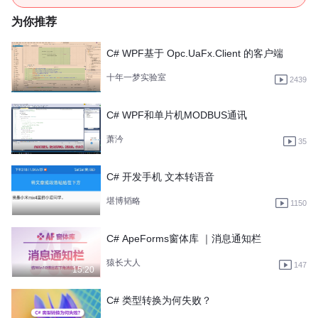
为你推荐
C# WPF基于 Opc.UaFx.Client 的客户端
十年一梦实验室
2439
C# WPF和单片机MODBUS通讯
萧汵
35
C# 开发手机 文本转语音
堪博韬略
1150
C# ApeForms窗体库 ｜消息通知栏
猿长大人
147
15:20
C# 类型转换为何失败？