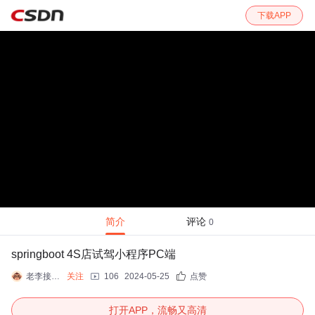
下载APP
简介
评论
0
springboot 4S店试驾小程序PC端
老李接毕设
关注
106
2024-05-25
点赞
打开APP，流畅又高清