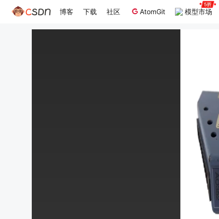
博客
下载
社区
AtomGit
模型市场