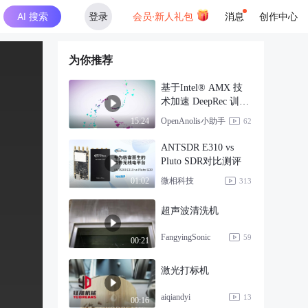
AI 搜索
登录
会员·新人礼包
消息
创作中心
为你推荐
基于Intel® AMX 技
术加速 DeepRec 训练
性能
OpenAnolis小助手
15:24
62
ANTSDR E310 vs
Pluto SDR对比测评
微相科技
01:02
313
超声波清洗机
FangyingSonic
59
00:21
激光打标机
aiqiandyi
13
00:16