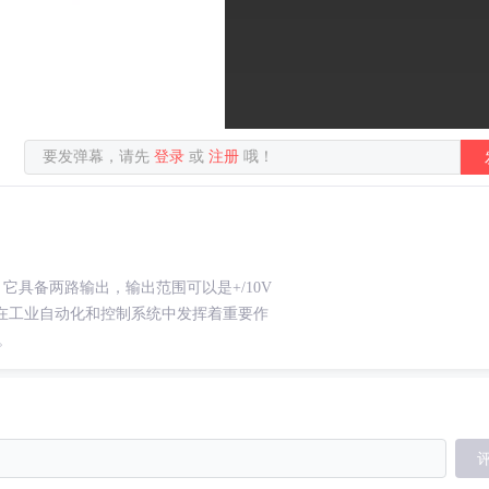
要发弹幕，请先
登录
或
注册
哦！
。它具备两路输出，输出范围可以是+/10V
该模块在工业自动化和控制系统中发挥着重要作
。