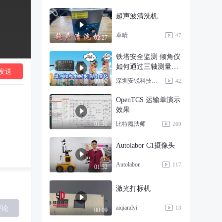
超声波清洗机
卓晴
47
02:27
铁塔安全监测 倾角仪
如何通过三轴测量反
发送
映倾斜状态？
深圳安锐科技有限公司
00:60
42
OpenTCS 运输单演示
效果
比特魔法师
01:30
269
Autolabor C1摄像头
Autolabor
117
01:52
激光打标机
aiqiandyi
评论
13
00:09