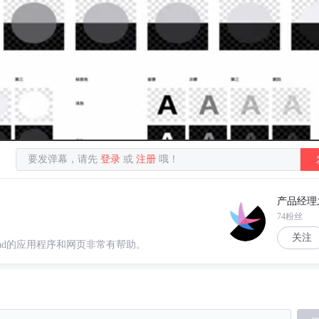
要发弹幕，请先
登录
或
注册
哦！
产品经理
74粉丝
关注
Pad的应用程序和网页非常有帮助。