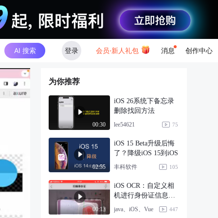
AI 搜索
登录
会员·新人礼包
消息
创作中心
为你推荐
iOS 26系统下备忘录
删除找回方法
lee54621
00:30
75
iOS 15 Beta升级后悔
了？降级iOS 15到iOS
丰科软件
02:55
105
iOS OCR：自定义相
机进行身份证信息识
别（正反面）
java、iOS、Vue
00:13
447