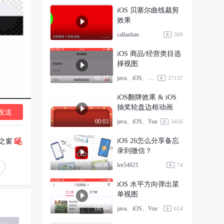
iOS 贝塞尔曲线裁剪
效果
callanhan
309
iOS 商品/经营类目选
择视图
java、iOS、Vue
00:17
27137
iOS翻牌效果 & iOS
抽奖轮盘边框动画
发送
java、iOS、Vue
00:03
3456
iOS 26怎么分享备忘
之窗
录到微信？
lee54621
00:31
74
iOS 水平方向弹出菜
单视图
java、iOS、Vue
00:09
614