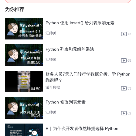
为你推荐
Python 使用 insert() 给列表添加元素
江帅帅
73
01:22
Python 列表和元组的乘法
江帅帅
65
00:50
财务人员7天入门转行学数据分析、学 Python
靠谱吗？
派可数据
53
04:50
Python 修改列表元素
江帅帅
62
00:54
R｜为什么开发者依然蜂拥选择 Python