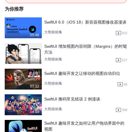
为你推荐
SwiftUI 6.0（iOS 18）新容器视图修改器漫谈
大熊猫侯佩
810
05:48
SwiftUI 增加视图内容间隙（Margins）的时髦
方法
大熊猫侯佩
527
04:31
SwiftUI 趣味开发之让移动的视图自动归位
大熊猫侯佩
66
07:32
SwiftUI 撸码常见错误 2 例漫谈
大熊猫侯佩
308
04:40
SwiftUI 趣味开发之如何让用户拖动界面中的
视图