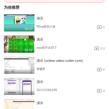
为你推荐
演示
写bug给别人改
41
00:17
演示
emm想不出ID了
1152
01:02
演示 (online-video-cutter.com)
老穆雷
40
演示
20212325刘方同
34
演示