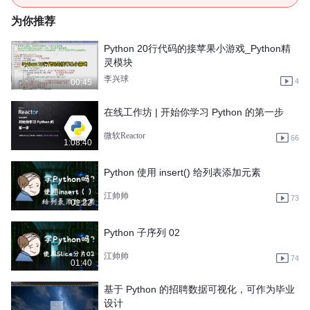
为你推荐
Python 20行代码的接苹果小游戏_Python精
灵模块
李兴球
4
00:45
在线工作坊 | 开始你学习 Python 的第一步
微软Reactor
66
1:08:40
Python 使用 insert() 给列表添加元素
江帅帅
73
01:22
Python 子序列 02
江帅帅
74
01:40
基于 Python 的招聘数据可视化，可作为毕业
设计