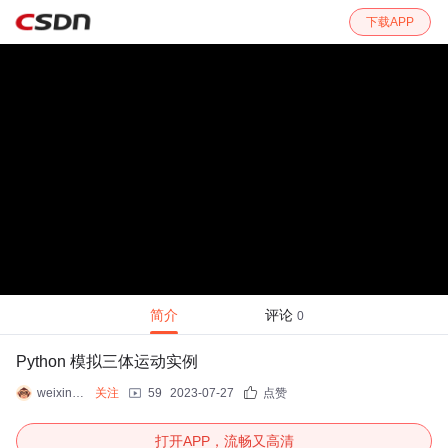
下载APP
简介
评论
0
Python 模拟三体运动实例
weixin_38980341
关注
59
2023-07-27
点赞
打开APP，流畅又高清