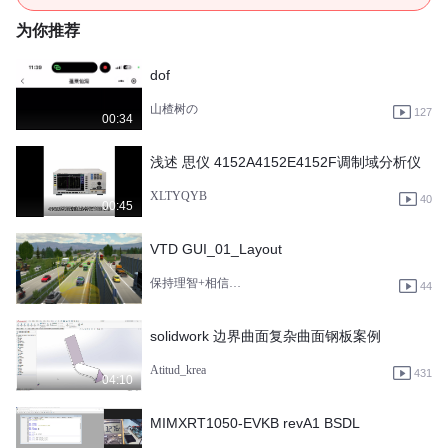
为你推荐
dof
山楂树の
127
00:34
浅述 思仪 4152A4152E4152F调制域分析仪
XLTYQYB
40
00:45
VTD GUI_01_Layout
保持理智+相信未来
44
solidwork 边界曲面复杂曲面钢板案例
Atitud_krea
431
04:10
MIMXRT1050-EVKB revA1 BSDL