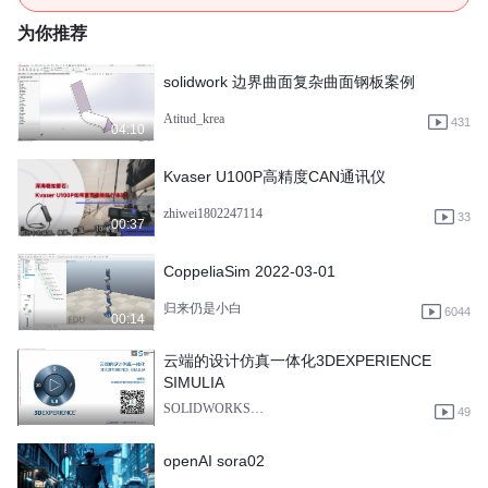
为你推荐
solidwork 边界曲面复杂曲面钢板案例
Atitud_krea
431
04:10
Kvaser U100P高精度CAN通讯仪
zhiwei1802247114
33
00:37
CoppeliaSim 2022-03-01
归来仍是小白
6044
00:14
云端的设计仿真一体化3DEXPERIENCE
SIMULIA
SOLIDWORKS硕迪科技
49
openAI sora02