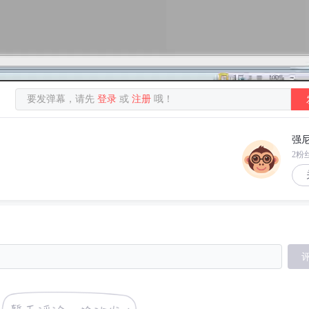
要发弹幕，请先
登录
或
注册
哦！
强尼
2粉