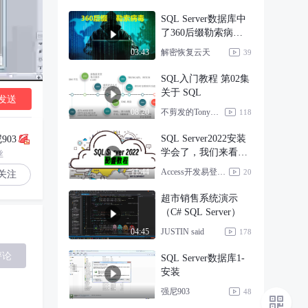
SQL Server数据库中
了360后缀勒索病毒
怎么办？
解密恢复云天
03:43
39
SQL入门教程 第02集
关于 SQL
发送
不剪发的Tony老师
08:20
118
SQL Server2022安装
903
学会了，我们来看看
丝
如何配置
Access开发易登软件
11:44
20
关注
超市销售系统演示
（C# SQL Server）
JUSTIN said
04:45
178
评论
SQL Server数据库1-
安装
强尼903
48