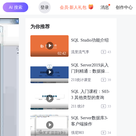
AI 搜索
登录
会员·新人礼包
消息
创作中心
为你推荐
SQL Studio功能介绍
流里流气李
43
02:42
SQL Server2019从入
门到精通：数据操作
语言DML
211统计课堂
39
SQL 入门课程：S03-
3 其他类型的查询
211 统计
33
SQL Server数据库3-
客户端操作
强尼903
34