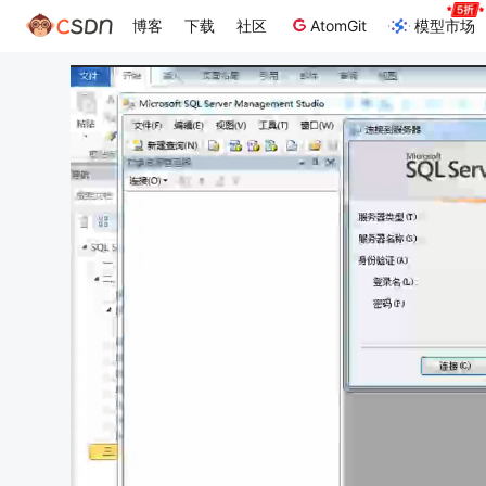
博客
下载
社区
AtomGit
模型市场