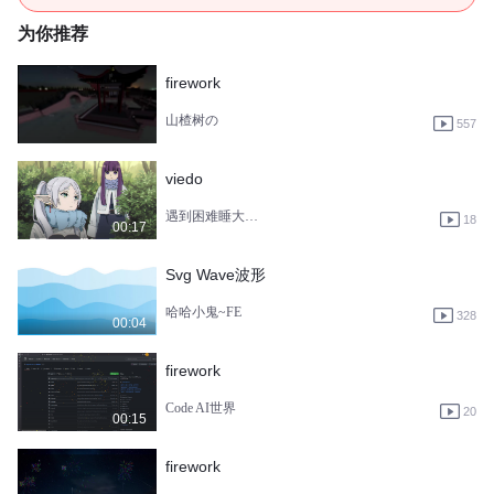
为你推荐
firework
山楂树の
557
viedo
遇到困难睡大觉哈哈
18
00:17
Svg Wave波形
哈哈小鬼~FE
328
00:04
firework
Code AI世界
20
00:15
firework