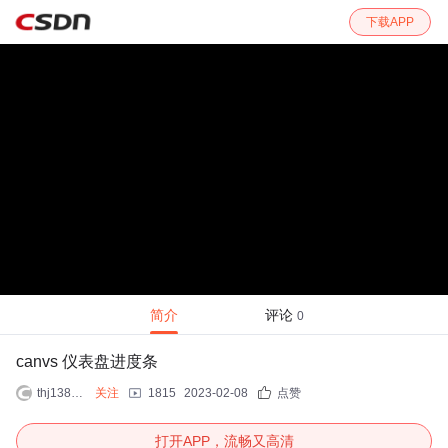
下载APP
简介
评论
0
canvs 仪表盘进度条
thj13896076523
关注
1815
2023-02-08
点赞
打开APP，流畅又高清