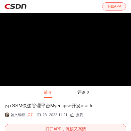
下载APP
简介
评论
0
jsp SSM快递管理平台Myeclipse开发oracle
翰文编程
关注
28
2022-11-21
点赞
打开APP，流畅又高清