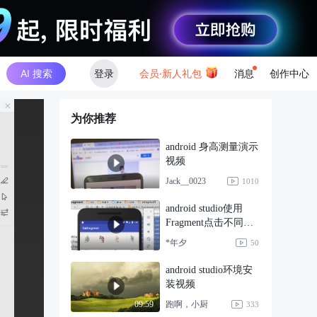
AI 搜索
登录
会员·新人礼包
消息
创作中心
为你推荐
android 身高测量演示
视频
Jack__0023
1010
android studio使用
Fragment点击不同按
钮
*年夕
50
android studio环境安
装视频
跑啊，小厨
09:59
333