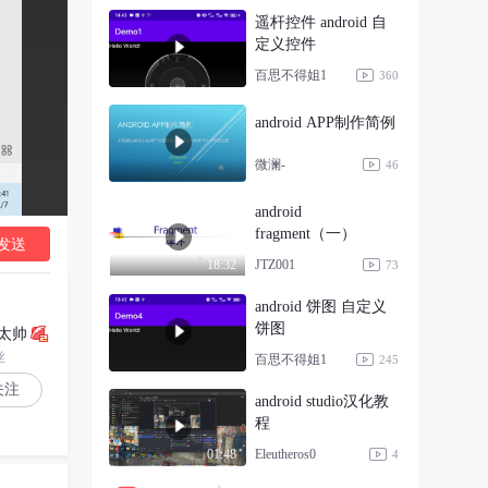
遥杆控件 android 自
定义控件
百思不得姐1
360
android APP制作简例
微澜-
46
android
fragment（一）
发送
JTZ001
18:32
73
android 饼图 自定义
饼图
太帅
丝
百思不得姐1
245
关注
android studio汉化教
程
Eleutheros0
01:48
4