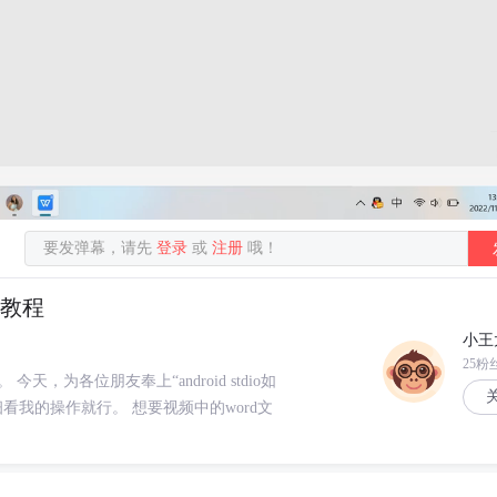
要发弹幕，请先
登录
或
注册
哦！
频教程
小王
25粉
为各位朋友奉上“android stdio如
我的操作就行。 想要视频中的word文