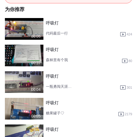
为你推荐
呼吸灯
代码最后一行
424
00:06
呼吸灯
森林里有个我
80
00:37
呼吸灯
一瓶勇闯天涯的雪花
301
00:04
呼吸灯
糖果罐子♡
2179
00:05
呼吸灯