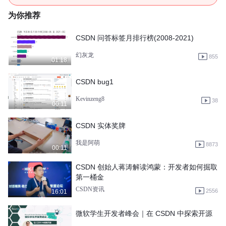
为你推荐
CSDN 问答标签月排行榜(2008-2021)
幻灰龙
855
01:18
CSDN bug1
Kevinzeng8
38
00:11
CSDN 实体奖牌
我是阿萌
8873
00:11
CSDN 创始人蒋涛解读鸿蒙：开发者如何掘取
第一桶金
CSDN资讯
2556
16:01
微软学生开发者峰会｜在 CSDN 中探索开源