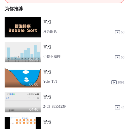
为你推荐
冒泡
月亮船长
53
冒泡
小魏不崴脚
50
00:18
冒泡
Yolo_TvT
1091
00:06
冒泡
2403_89551239
44
04:46
冒泡